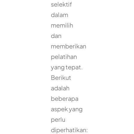
selektif
dalam
memilih
dan
memberikan
pelatihan
yang tepat.
Berikut
adalah
beberapa
aspek yang
perlu
diperhatikan: