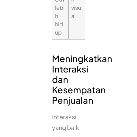
lebi
visu
h
al
hid
up
Meningkatkan
Interaksi
dan
Kesempatan
Penjualan
Interaksi
yang baik