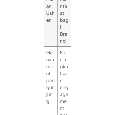
an
nfa
Ush
at
er
bag
i
Bra
nd
Me
Me
nya
nin
mb
gka
ut
tka
pen
n
gun
eng
jun
age
g
me
nt
per