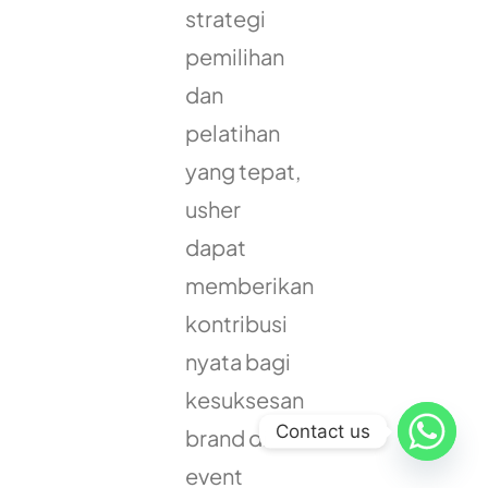
strategi
pemilihan
dan
pelatihan
yang tepat,
usher
dapat
memberikan
kontribusi
nyata bagi
kesuksesan
Contact us
brand di
event