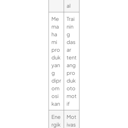
al
Me
Trai
ma
nin
ha
g
mi
das
pro
ar
duk
tent
yan
ang
g
pro
dipr
duk
om
oto
osi
mot
kan
if
Ene
Mot
rgik
ivas