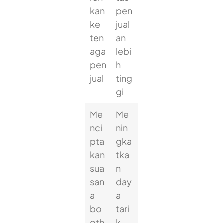
kan
pen
ke
jual
ten
an
aga
lebi
pen
h
jual
ting
gi
Me
Me
nci
nin
pta
gka
kan
tka
sua
n
san
day
a
a
bo
tari
oth
k