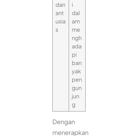
dan
i
ant
dal
usia
am
s
me
ngh
ada
pi
ban
yak
pen
gun
jun
g
Dengan
menerapkan