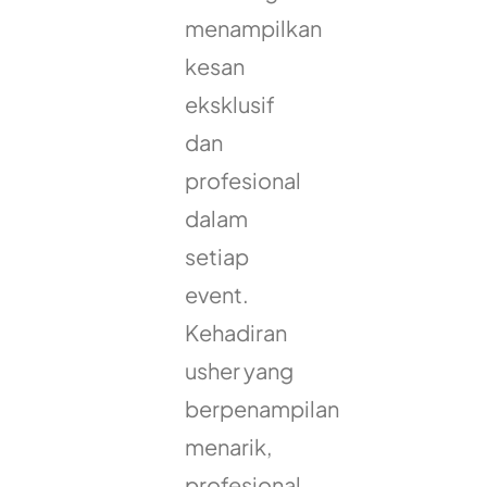
menampilkan
kesan
eksklusif
dan
profesional
dalam
setiap
event.
Kehadiran
usher yang
berpenampilan
menarik,
profesional,