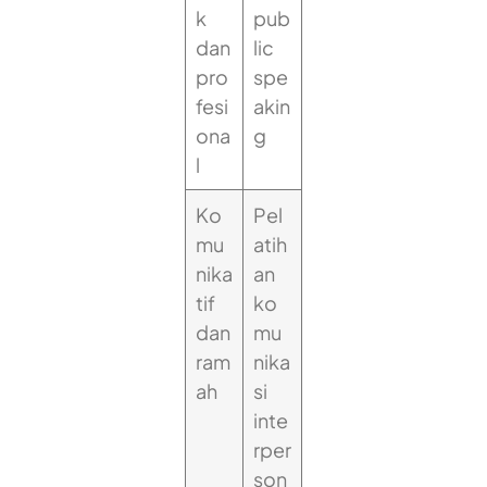
k
pub
dan
lic
pro
spe
fesi
akin
ona
g
l
Ko
Pel
mu
atih
nika
an
tif
ko
dan
mu
ram
nika
ah
si
inte
rper
son