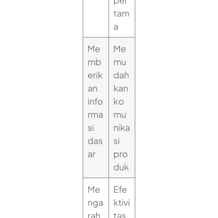
tam
a
Me
Me
mb
mu
erik
dah
an
kan
info
ko
rma
mu
si
nika
das
si
ar
pro
duk
Me
Efe
nga
ktivi
rah
tas