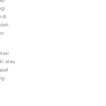
egi
 di
 oleh
en
tasi
r, atau
apat
ng