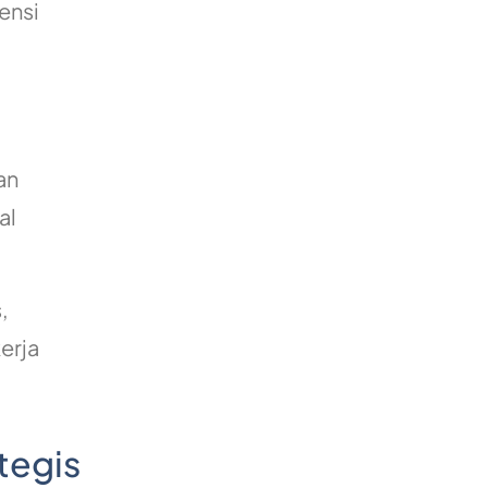
ensi
g
an
al
,
erja
tegis