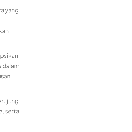
ra yang
kan
epsikan
ma dalam
usan
erujung
a, serta