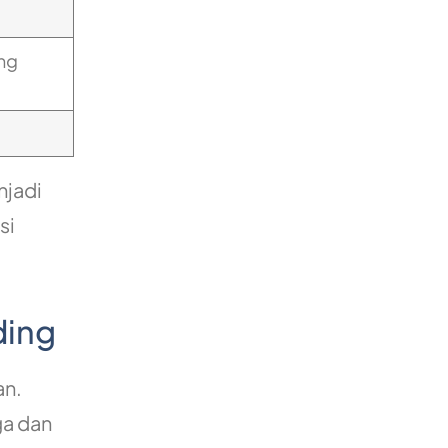
ng
njadi
si
ding
an.
ga dan