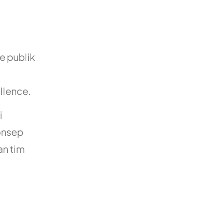
e publik
llence.
i
konsep
an tim