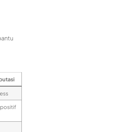
bantu
putasi
ess
positif