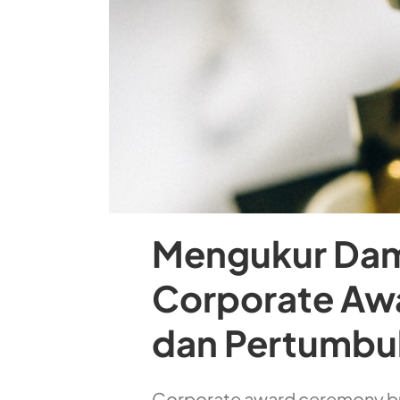
Mengukur Dam
Corporate Awa
dan Pertumbu
Corporate award ceremony b