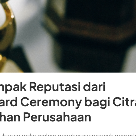
pak Reputasi dari
rd Ceremony bagi Citr
han Perusahaan
ukan sekadar malam penghargaan penuh gemerl