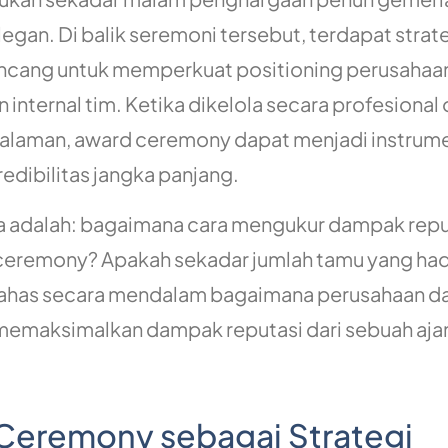
an. Di balik seremoni tersebut, terdapat strat
ancang untuk memperkuat positioning perusahaan
an internal tim. Ketika dikelola secara profesional
galaman, award ceremony dapat menjadi instrum
dibilitas jangka panjang.
 adalah: bagaimana cara mengukur dampak repu
ceremony? Apakah sekadar jumlah tamu yang hadi
membahas secara mendalam bagaimana perusahaan d
 memaksimalkan dampak reputasi dari sebuah aja
Ceremony sebagai Strategi