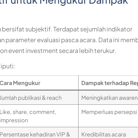
 bersifat subjektif. Terdapat sejumlah indikator
kan parameter evaluasi pasca acara. Data ini mem
 event investment secara lebih terukur.
iputi:
Cara Mengukur
Dampak terhadap Re
Jumlah publikasi & reach
Meningkatkan awaren
Like, share, comment,
Memperluas persepsi 
impression
Persentase kehadiran VIP &
Kredibilitas acara