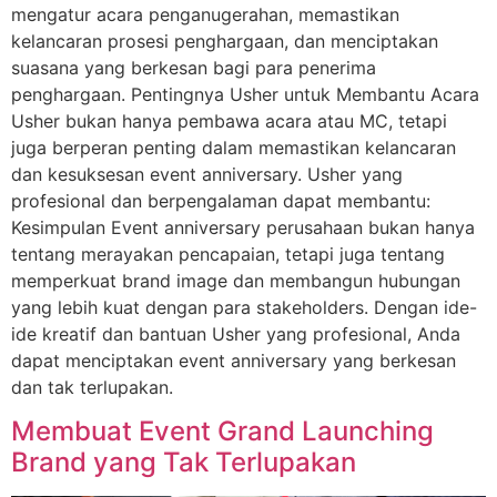
mengatur acara penganugerahan, memastikan
kelancaran prosesi penghargaan, dan menciptakan
suasana yang berkesan bagi para penerima
penghargaan. Pentingnya Usher untuk Membantu Acara
Usher bukan hanya pembawa acara atau MC, tetapi
juga berperan penting dalam memastikan kelancaran
dan kesuksesan event anniversary. Usher yang
profesional dan berpengalaman dapat membantu:
Kesimpulan Event anniversary perusahaan bukan hanya
tentang merayakan pencapaian, tetapi juga tentang
memperkuat brand image dan membangun hubungan
yang lebih kuat dengan para stakeholders. Dengan ide-
ide kreatif dan bantuan Usher yang profesional, Anda
dapat menciptakan event anniversary yang berkesan
dan tak terlupakan.
Membuat Event Grand Launching
Brand yang Tak Terlupakan