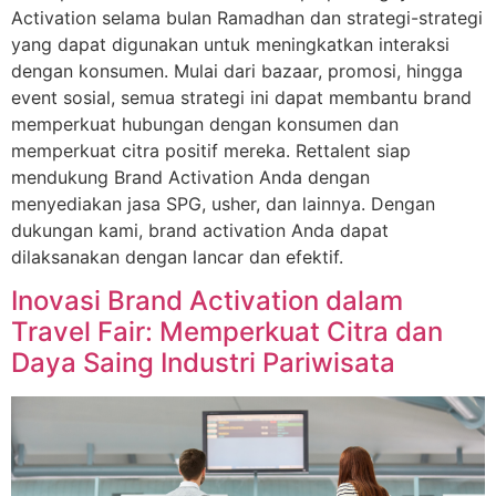
Activation selama bulan Ramadhan dan strategi-strategi
yang dapat digunakan untuk meningkatkan interaksi
dengan konsumen. Mulai dari bazaar, promosi, hingga
event sosial, semua strategi ini dapat membantu brand
memperkuat hubungan dengan konsumen dan
memperkuat citra positif mereka. Rettalent siap
mendukung Brand Activation Anda dengan
menyediakan jasa SPG, usher, dan lainnya. Dengan
dukungan kami, brand activation Anda dapat
dilaksanakan dengan lancar dan efektif.
Inovasi Brand Activation dalam
Travel Fair: Memperkuat Citra dan
Daya Saing Industri Pariwisata