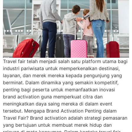
Travel fair telah menjadi salah satu platform utama bagi
industri pariwisata untuk memperkenalkan destinasi,
layanan, dan merek mereka kepada pengunjung yang
berminat. Dalam dinamika yang semakin kompetitif,
penting bagi peserta untuk memanfaatkan inovasi
brand activation guna memperkuat citra dan
meningkatkan daya saing mereka di dalam event
tersebut. Mengapa Brand Activation Penting dalam
Travel Fair? Brand activation adalah strategi pemasaran
yang bertujuan untuk membuat merek hidup dan
relevan di mata konsumen. Dalam konteks travel fair,