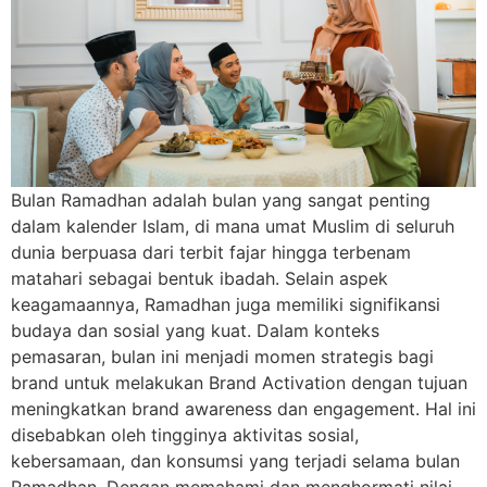
Bulan Ramadhan adalah bulan yang sangat penting
dalam kalender Islam, di mana umat Muslim di seluruh
dunia berpuasa dari terbit fajar hingga terbenam
matahari sebagai bentuk ibadah. Selain aspek
keagamaannya, Ramadhan juga memiliki signifikansi
budaya dan sosial yang kuat. Dalam konteks
pemasaran, bulan ini menjadi momen strategis bagi
brand untuk melakukan Brand Activation dengan tujuan
meningkatkan brand awareness dan engagement. Hal ini
disebabkan oleh tingginya aktivitas sosial,
kebersamaan, dan konsumsi yang terjadi selama bulan
Ramadhan. Dengan memahami dan menghormati nilai-