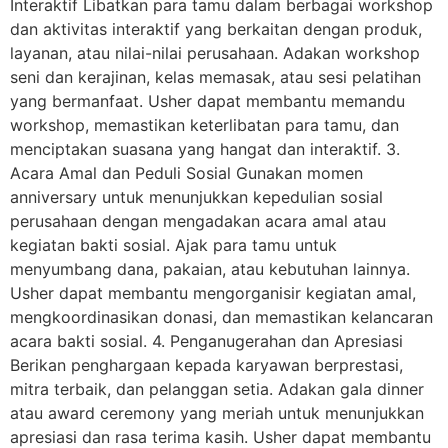
Interaktif Libatkan para tamu dalam berbagai workshop
dan aktivitas interaktif yang berkaitan dengan produk,
layanan, atau nilai-nilai perusahaan. Adakan workshop
seni dan kerajinan, kelas memasak, atau sesi pelatihan
yang bermanfaat. Usher dapat membantu memandu
workshop, memastikan keterlibatan para tamu, dan
menciptakan suasana yang hangat dan interaktif. 3.
Acara Amal dan Peduli Sosial Gunakan momen
anniversary untuk menunjukkan kepedulian sosial
perusahaan dengan mengadakan acara amal atau
kegiatan bakti sosial. Ajak para tamu untuk
menyumbang dana, pakaian, atau kebutuhan lainnya.
Usher dapat membantu mengorganisir kegiatan amal,
mengkoordinasikan donasi, dan memastikan kelancaran
acara bakti sosial. 4. Penganugerahan dan Apresiasi
Berikan penghargaan kepada karyawan berprestasi,
mitra terbaik, dan pelanggan setia. Adakan gala dinner
atau award ceremony yang meriah untuk menunjukkan
apresiasi dan rasa terima kasih. Usher dapat membantu