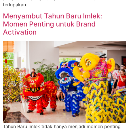
terlupakan.
Menyambut Tahun Baru Imlek:
Momen Penting untuk Brand
Activation
Tahun Baru Imlek tidak hanya menjadi momen penting