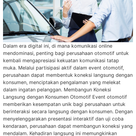
Dalam era digital ini, di mana komunikasi online
mendominasi, penting bagi perusahaan otomotif untuk
kembali mengapresiasi kekuatan komunikasi tatap
muka. Melalui partisipasi aktif dalam event otomotif,
perusahaan dapat membentuk koneksi langsung dengan
konsumen, menciptakan pengalaman yang melekat
dalam ingatan pelanggan. Membangun Koneksi
Langsung dengan Konsumen Otomotif Event otomotif
memberikan kesempatan unik bagi perusahaan untuk
berinteraksi secara langsung dengan konsumen. Dengan
menyelenggarakan presentasi interaktif dan uji coba
kendaraan, perusahaan dapat membangun koneksi yang
mendalam. Kehadiran langsung ini memungkinkan