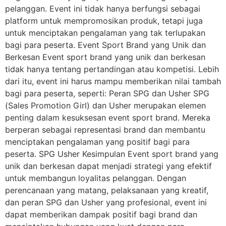
pelanggan. Event ini tidak hanya berfungsi sebagai
platform untuk mempromosikan produk, tetapi juga
untuk menciptakan pengalaman yang tak terlupakan
bagi para peserta. Event Sport Brand yang Unik dan
Berkesan Event sport brand yang unik dan berkesan
tidak hanya tentang pertandingan atau kompetisi. Lebih
dari itu, event ini harus mampu memberikan nilai tambah
bagi para peserta, seperti: Peran SPG dan Usher SPG
(Sales Promotion Girl) dan Usher merupakan elemen
penting dalam kesuksesan event sport brand. Mereka
berperan sebagai representasi brand dan membantu
menciptakan pengalaman yang positif bagi para
peserta. SPG Usher Kesimpulan Event sport brand yang
unik dan berkesan dapat menjadi strategi yang efektif
untuk membangun loyalitas pelanggan. Dengan
perencanaan yang matang, pelaksanaan yang kreatif,
dan peran SPG dan Usher yang profesional, event ini
dapat memberikan dampak positif bagi brand dan