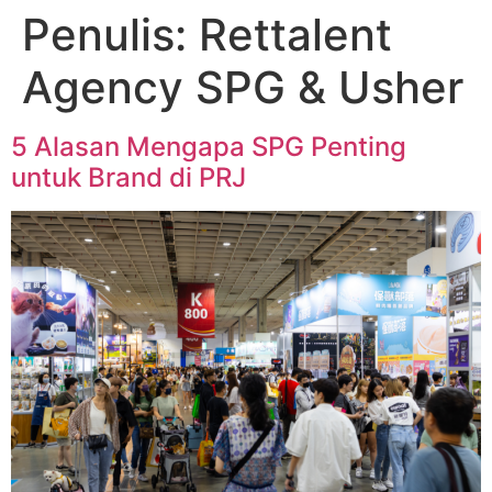
Penulis:
Rettalent
Agency SPG & Usher
5 Alasan Mengapa SPG Penting
untuk Brand di PRJ