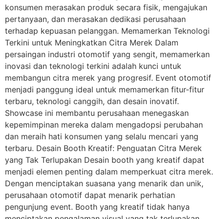
konsumen merasakan produk secara fisik, mengajukan
pertanyaan, dan merasakan dedikasi perusahaan
terhadap kepuasan pelanggan. Memamerkan Teknologi
Terkini untuk Meningkatkan Citra Merek Dalam
persaingan industri otomotif yang sengit, memamerkan
inovasi dan teknologi terkini adalah kunci untuk
membangun citra merek yang progresif. Event otomotif
menjadi panggung ideal untuk memamerkan fitur-fitur
terbaru, teknologi canggih, dan desain inovatif.
Showcase ini membantu perusahaan menegaskan
kepemimpinan mereka dalam mengadopsi perubahan
dan meraih hati konsumen yang selalu mencari yang
terbaru. Desain Booth Kreatif: Penguatan Citra Merek
yang Tak Terlupakan Desain booth yang kreatif dapat
menjadi elemen penting dalam memperkuat citra merek.
Dengan menciptakan suasana yang menarik dan unik,
perusahaan otomotif dapat menarik perhatian
pengunjung event. Booth yang kreatif tidak hanya
menciptakan pengalaman visual yang tak terlupakan