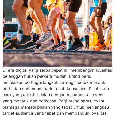
Di era digital yang serba cepat ini, membangun loyalitas
pelanggan bukan perkara mudah. Brand perlu
melakukan berbagai langkah strategis untuk menarik
perhatian dan mendapatkan hati konsumen. Salah satu
cara yang efektif adalah dengan mengadakan event
yang menarik dan berkesan. Bagi brand sport, event
olahraga menjadi pilihan yang tepat untuk menjangkau
target audience yang tepat dan membangun loyalitas