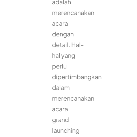
adalah
merencanakan
acara
dengan
detail. Hal-
hal yang
perlu
dipertimbangkan
dalam
merencanakan
acara
grand
launching