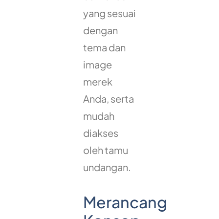
yang sesuai
dengan
tema dan
image
merek
Anda, serta
mudah
diakses
oleh tamu
undangan.
Merancang