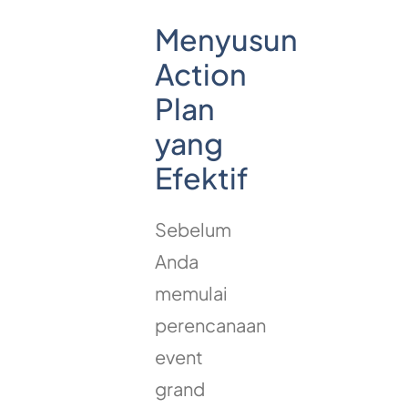
Menyusun
Action
Plan
yang
Efektif
Sebelum
Anda
memulai
perencanaan
event
grand