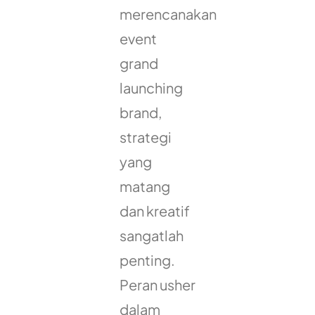
merencanakan
event
grand
launching
brand,
strategi
yang
matang
dan kreatif
sangatlah
penting.
Peran usher
dalam