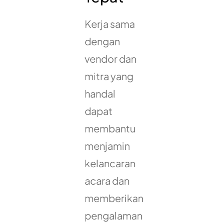
Kerja sama
dengan
vendor dan
mitra yang
handal
dapat
membantu
menjamin
kelancaran
acara dan
memberikan
pengalaman