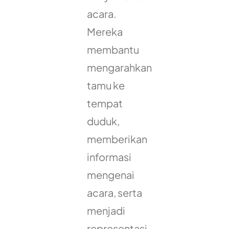
acara.
Mereka
membantu
mengarahkan
tamu ke
tempat
duduk,
memberikan
informasi
mengenai
acara, serta
menjadi
representasi