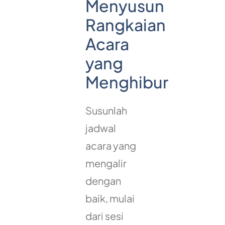
Menyusun
Rangkaian
Acara
yang
Menghibur
Susunlah
jadwal
acara yang
mengalir
dengan
baik, mulai
dari sesi