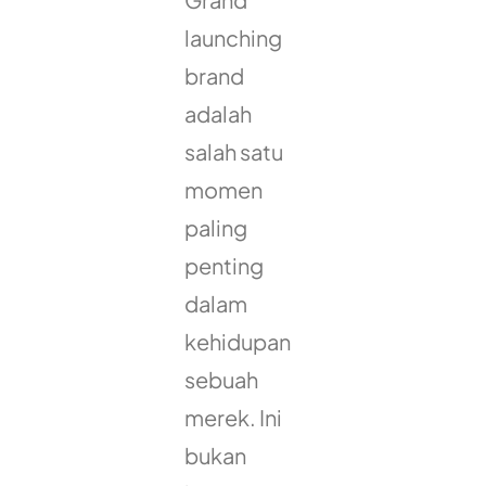
launching
brand
adalah
salah satu
momen
paling
penting
dalam
kehidupan
sebuah
merek. Ini
bukan