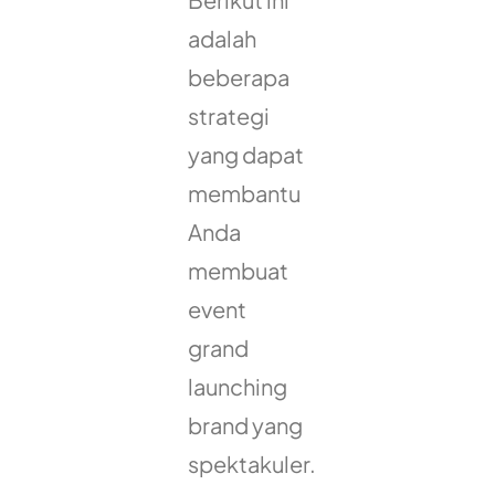
adalah
beberapa
strategi
yang dapat
membantu
Anda
membuat
event
grand
launching
brand yang
spektakuler.