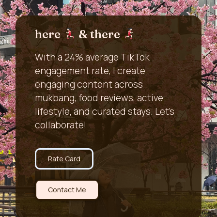
here
& there
With a 24% average TikTok
engagement rate, I create
engaging content across
mukbang, food reviews, active
lifestyle, and curated stays. Let’s
collaborate!
Rate Card
Contact Me