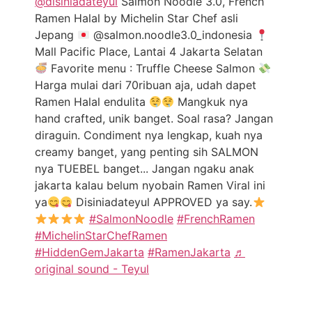
@disiniadateyul
Salmon Noodle 3.0, French
Ramen Halal by Michelin Star Chef asli
Jepang
@salmon.noodle3.0_indonesia
Mall Pacific Place, Lantai 4 Jakarta Selatan
Favorite menu : Truffle Cheese Salmon
Harga mulai dari 70ribuan aja, udah dapet
Ramen Halal endulita
Mangkuk nya
hand crafted, unik banget. Soal rasa? Jangan
diraguin. Condiment nya lengkap, kuah nya
creamy banget, yang penting sih SALMON
nya TUEBEL banget... Jangan ngaku anak
jakarta kalau belum nyobain Ramen Viral ini
ya
Disiniadateyul APPROVED ya say.
#SalmonNoodle
#FrenchRamen
#MichelinStarChefRamen
#HiddenGemJakarta
#RamenJakarta
♬
original sound - Teyul