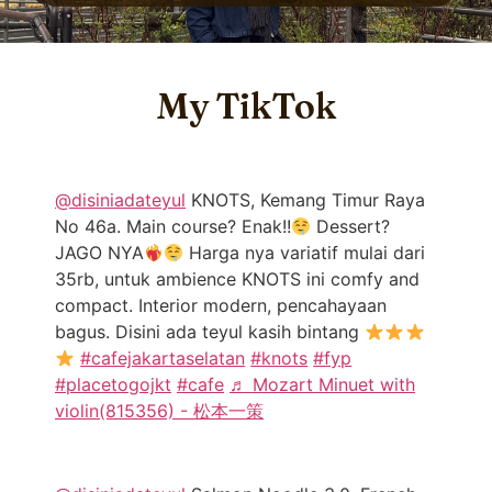
My TikTok
@disiniadateyul
KNOTS, Kemang Timur Raya
No 46a. Main course? Enak!!
Dessert?
JAGO NYA
Harga nya variatif mulai dari
35rb, untuk ambience KNOTS ini comfy and
compact. Interior modern, pencahayaan
bagus. Disini ada teyul kasih bintang
#cafejakartaselatan
#knots
#fyp
#placetogojkt
#cafe
♬ Mozart Minuet with
violin(815356) - 松本一策