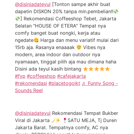
@disiniadateyul
[Tonton sampe akhir buat
dapetin DISKON 20% tanpa min.pembelian!!
] Rekomendasi Coffeeshop Tebet, Jakarta
Selatan "HOUSE OF ETERA" Tempat nya
comfy banget buat nongki, kerja atau
ngedate
Harga dan menu variatif mulai dari
15rb aja. Rasanya enaaaak
Vibes nya
modern, area indoor dan outdoor nya
nyamaaan, tinggal pilih aja mau dimana haha
Disini ada teyul kasih bintang
#fyp
#coffeeshop
#cafejakarta
#rekomendasi
#placetogojkt
♬ Funny Song -
Sounds Reel
@disiniadateyul
Rekomendasi Tempat Bukber
Viral di Jakarta
SATU MEJA, Tj Duren
Jakarta Barat. Tempatnya comfy, AC nya