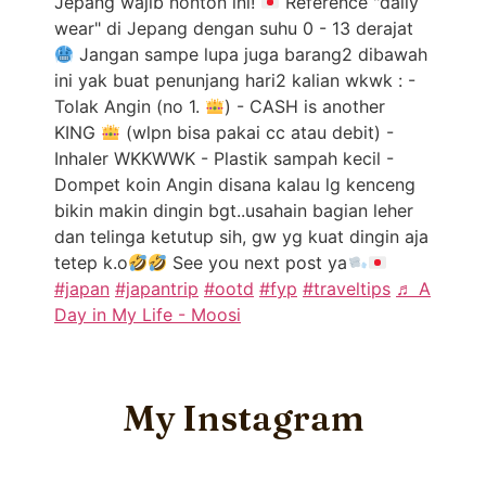
Jepang wajib nonton ini!
Reference "daily
wear" di Jepang dengan suhu 0 - 13 derajat
Jangan sampe lupa juga barang2 dibawah
ini yak buat penunjang hari2 kalian wkwk : -
Tolak Angin (no 1.
) - CASH is another
KING
(wlpn bisa pakai cc atau debit) -
Inhaler WKKWWK - Plastik sampah kecil -
Dompet koin Angin disana kalau lg kenceng
bikin makin dingin bgt..usahain bagian leher
dan telinga ketutup sih, gw yg kuat dingin aja
tetep k.o
See you next post ya
#japan
#japantrip
#ootd
#fyp
#traveltips
♬ A
Day in My Life - Moosi
My Instagram