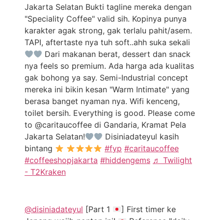
Jakarta Selatan Bukti tagline mereka dengan
"Speciality Coffee" valid sih. Kopinya punya
karakter agak strong, gak terlalu pahit/asem.
TAPI, aftertaste nya tuh soft..ahh suka sekali
Dari makanan berat, dessert dan snack
nya feels so premium. Ada harga ada kualitas
gak bohong ya say. Semi-Industrial concept
mereka ini bikin kesan "Warm Intimate" yang
berasa banget nyaman nya. Wifi kenceng,
toilet bersih. Everything is good. Please come
to @caritaucoffee di Gandaria, Kramat Pela
Jakarta Selatan!
Disiniadateyul kasih
bintang
#fyp
#caritaucoffee
#coffeeshopjakarta
#hiddengems
♬ Twilight
- T2Kraken
@disiniadateyul
[Part 1
] First timer ke