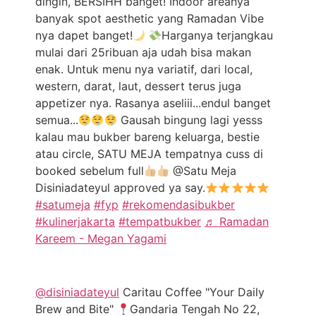
dingin, BERSIHH banget! Indoor areanya
banyak spot aesthetic yang Ramadan Vibe
nya dapet banget!
Harganya terjangkau
mulai dari 25ribuan aja udah bisa makan
enak. Untuk menu nya variatif, dari local,
western, darat, laut, dessert terus juga
appetizer nya. Rasanya aseliii...endul banget
semua...
Gausah bingung lagi yesss
kalau mau bukber bareng keluarga, bestie
atau circle, SATU MEJA tempatnya cuss di
booked sebelum full
@Satu Meja
Disiniadateyul approved ya say.
#satumeja
#fyp
#rekomendasibukber
#kulinerjakarta
#tempatbukber
♬ Ramadan
Kareem - Megan Yagami
@disiniadateyul
Caritau Coffee "Your Daily
Brew and Bite"
Gandaria Tengah No 22,