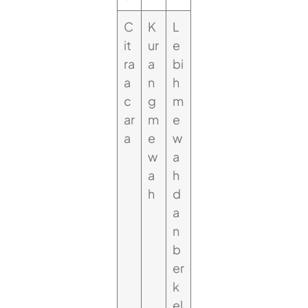
C
K
L
it
ur
e
ra
a
bi
a
n
h
c
g
m
ar
m
e
a
e
w
w
a
a
h
h
d
a
n
b
er
k
el