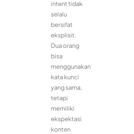
intent tidak
selalu
bersifat
eksplisit.
Dua orang
bisa
menggunakan
kata kunci
yang sama,
tetapi
memiliki
ekspektasi
konten