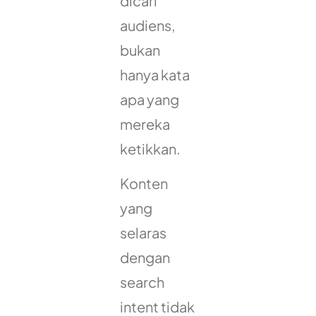
dicari
audiens,
bukan
hanya kata
apa yang
mereka
ketikkan.
Konten
yang
selaras
dengan
search
intent tidak