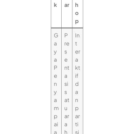
k
ar
h
o
p
G
P
In
a
re
t
y
s
er
a
e
a
P
nt
kt
e
a
if
n
si
d
y
s
a
a
at
n
m
u
p
p
ar
ar
ai
a
ti
a
h
si