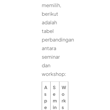
memilih,
berikut
adalah
tabel
perbandingan
antara
seminar
dan
workshop:
A
S
W
s
e
o
p
m
rk
e
in
s