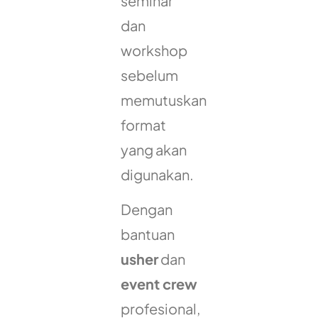
seminar
dan
workshop
sebelum
memutuskan
format
yang akan
digunakan.
Dengan
bantuan
usher
dan
event crew
profesional,