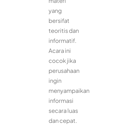
materi
yang
bersifat
teoritis dan
informatif.
Acara ini
cocok jika
perusahaan
ingin
menyampaikan
informasi
secara luas
dan cepat.