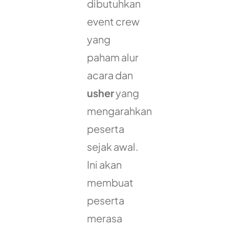
dibutuhkan
event crew
yang
paham alur
acara dan
usher
yang
mengarahkan
peserta
sejak awal.
Ini akan
membuat
peserta
merasa