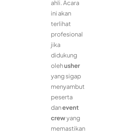
ahli. Acara
ini akan
terlihat
profesional
jika
didukung
oleh
usher
yang sigap
menyambut
peserta
dan
event
crew
yang
memastikan