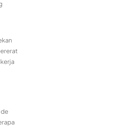
g
rekan
pererat
kerja
ide
erapa