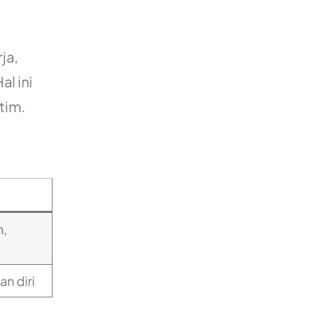
ja,
l ini
tim.
n,
n diri