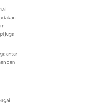
nal
gadakan
am
pi juga
ga antar
aan dan
bagai