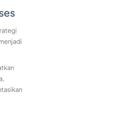
ses
rategi
 menjadi
atkan
a,
ntasikan