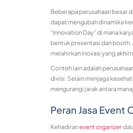
Beberapa perusahaan besar di
dapat mengubah dinamika ker
“Innovation Day” di mana kar
bentuk presentasi dan booth. 
melahirkan inovasi yang akhir
Contoh lain adalah perusahaa
divisi. Selain menjaga keseha
mengurangi jarak antara man
Peran Jasa Event O
Kehadiran
event organizer
dal