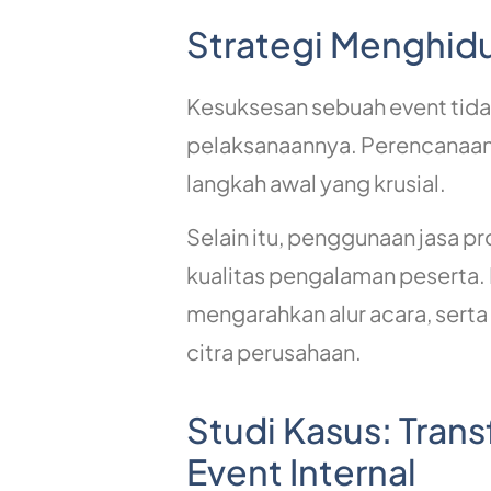
Strategi Menghidu
Kesuksesan sebuah event tidak
pelaksanaannya. Perencanaan 
langkah awal yang krusial.
Selain itu, penggunaan jasa pr
kualitas pengalaman peserta.
mengarahkan alur acara, sert
citra perusahaan.
Studi Kasus: Tran
Event Internal