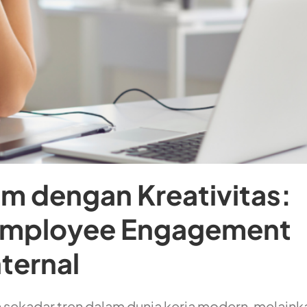
m dengan Kreativitas:
mployee Engagement
ternal
ekadar tren dalam dunia kerja modern, melaink