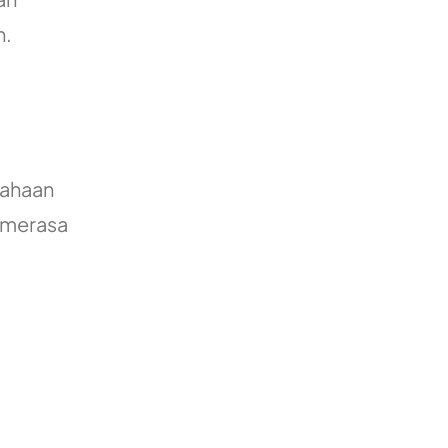
n.
sahaan
n merasa