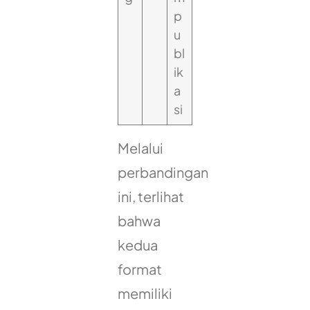
p
u
bl
ik
a
si
Melalui
perbandingan
ini, terlihat
bahwa
kedua
format
memiliki