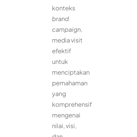
konteks
brand
campaign
,
media visit
efektif
untuk
menciptakan
pemahaman
yang
komprehensif
mengenai
nilai, visi,
dan