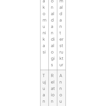
a
o
m
k
n
al
o
al
d
m
d
a
u
a
n
ni
n
t
k
di
er
a
al
st
si
o
ru
gi
kt
s
ur
T
R
A
uj
el
n
u
at
n
a
io
o
n
n
u