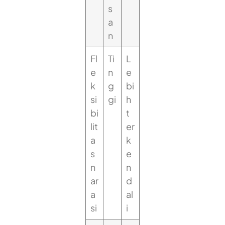
s
a
n
Fl
Ti
L
e
n
e
k
g
bi
si
gi
h
bi
t
lit
er
a
k
s
e
n
n
ar
d
a
al
si
i