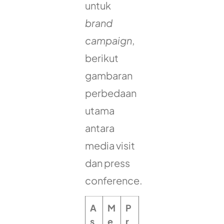
untuk
brand
campaign
,
berikut
gambaran
perbedaan
utama
antara
media visit
dan press
conference.
A
M
P
s
e
r