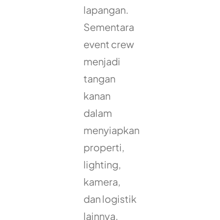
lapangan.
Sementara
event crew
menjadi
tangan
kanan
dalam
menyiapkan
properti,
lighting,
kamera,
dan logistik
lainnya.