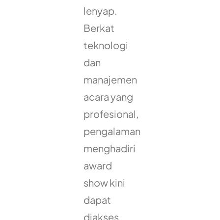
lenyap.
Berkat
teknologi
dan
manajemen
acara yang
profesional,
pengalaman
menghadiri
award
show kini
dapat
diakses