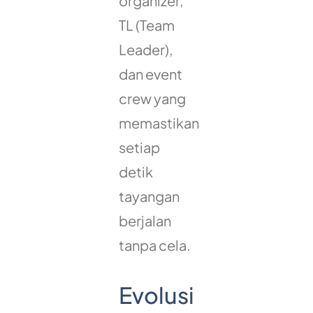
organizer,
TL (Team
Leader),
dan event
crew yang
memastikan
setiap
detik
tayangan
berjalan
tanpa cela.
Evolusi