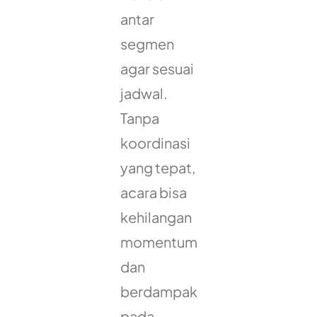
antar
segmen
agar sesuai
jadwal.
Tanpa
koordinasi
yang tepat,
acara bisa
kehilangan
momentum
dan
berdampak
pada