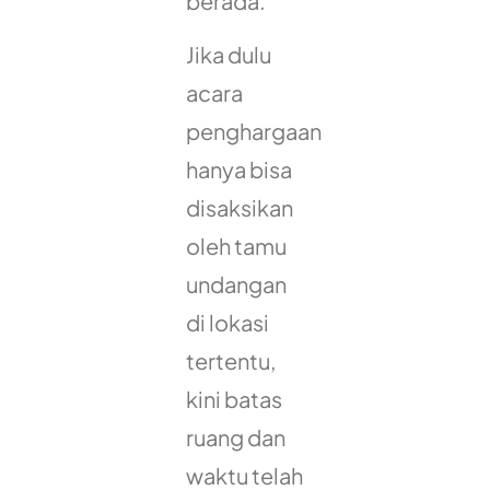
berada.
Jika dulu
acara
penghargaan
hanya bisa
disaksikan
oleh tamu
undangan
di lokasi
tertentu,
kini batas
ruang dan
waktu telah