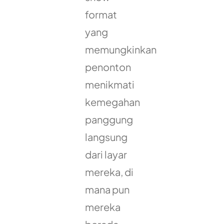
format
yang
memungkinkan
penonton
menikmati
kemegahan
panggung
langsung
dari layar
mereka, di
mana pun
mereka