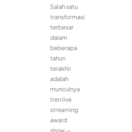
Salah satu
transformasi
terbesar
dalam
beberapa
tahun
terakhir
adalah
munculnya
tren live
streaming
award
show —