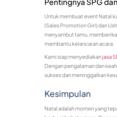
Pentingnya SPG dan
Untuk membuat event Natal ka
(Sales Promotion Girl) dan U
menyambut tamu, memberikan 
membantu kelancaran acara.
Kami siap menyediakan
jasa 
Dengan pengalaman dan keahli
sukses dan meninggalkan kes
Kesimpulan
Natal adalah momen yang tep