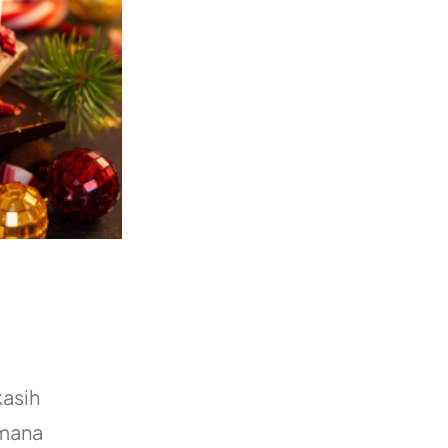
kasih
imana