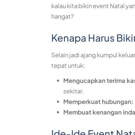
kalau kita bikin event Natal ya
hangat?
Kenapa Harus Biki
Selain jadi ajang kumpul kelu
tepat untuk:
Mengucapkan terima kas
sekitar.
Memperkuat hubungan:
Membuat kenangan inda
Ide-Ide Event Nat