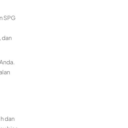
an SPG
, dan
 Anda.
alan
ih dan