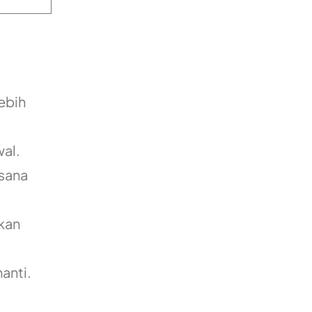
ebih
wal.
sana
kan
anti.