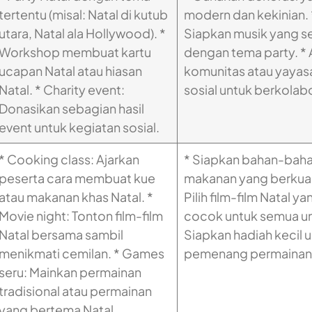
tertentu (misal: Natal di kutub
modern dan kekinian. 
utara, Natal ala Hollywood). *
Siapkan musik yang s
Workshop membuat kartu
dengan tema party. * 
ucapan Natal atau hiasan
komunitas atau yayas
Natal. * Charity event:
sosial untuk berkolabo
Donasikan sebagian hasil
event untuk kegiatan sosial.
* Cooking class: Ajarkan
* Siapkan bahan-bah
peserta cara membuat kue
makanan yang berkuali
atau makanan khas Natal. *
Pilih film-film Natal ya
Movie night: Tonton film-film
cocok untuk semua um
Natal bersama sambil
Siapkan hadiah kecil 
menikmati cemilan. * Games
pemenang permainan
seru: Mainkan permainan
tradisional atau permainan
yang bertema Natal.