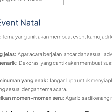
Event Natal
:
Tema yang unik akan membuat event kamu jadi l
 jelas:
Agar acara berjalan lancar dan sesuai jad
enarik:
Dekorasi yang cantik akan membuat sua
minuman yang enak:
Jangan lupa untuk menyiap
g sesuai dengan tema acara.
sikan momen-momen seru:
Agar bisa dikenang n