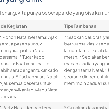
Tenang, kita punya beberapa ide yang bisa kamu
Ide Kegiatan
Tips Tambahan
* Pohon Natal bersama: Ajak
* Siapkan dekorasi y
semua peserta untuk
bernuansa klasik sepe
menghias pohon Natal
lampu-lampu kecil dan
bersama. * Tukar kado
merah. * Sediakan be
rahasia: Buat suasana jadi
macam hadiah yang s
lebih seru dengan tukar kado
dengan tema Natal. *
rahasia. * Paduan suara Natal:
seorang dirigen untuk
Ajak semua peserta untuk
memimpin paduan sua
menyanyikan lagu-lagu Natal
bersama.
* Party Natal dengan tema
* Gunakan dekorasi y