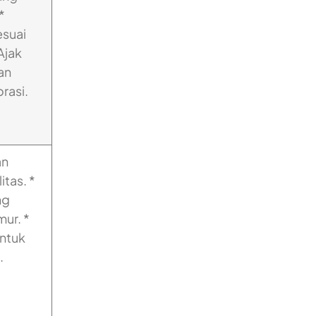
*
esuai
Ajak
an
rasi.
an
tas. *
ng
ur. *
untuk
.