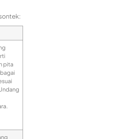
 sontek:
ang
rti
 pita
rbagai
esuai
 Undang
ra.
ang