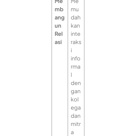
Me
Me
mb
mu
ang
dah
un
kan
Rel
inte
asi
raks
i
info
rma
l
den
gan
kol
ega
dan
mitr
a