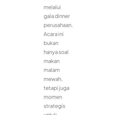
melalui
gala dinner
perusahaan.
Acara ini
bukan
hanya soal
makan
malam
mewah,
tetapi juga
momen
strategis
untuk