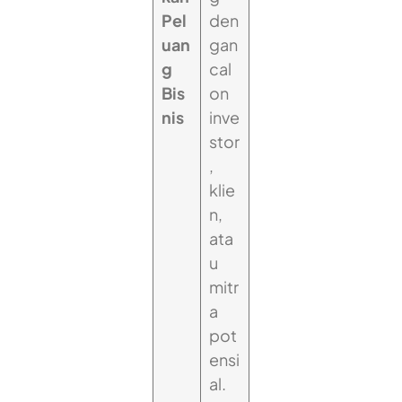
Pel
den
uan
gan
g
cal
Bis
on
nis
inve
stor
,
klie
n,
ata
u
mitr
a
pot
ensi
al.