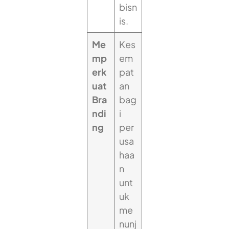
bisn
is.
Me
Kes
mp
em
erk
pat
uat
an
Bra
bag
ndi
i
ng
per
usa
haa
n
unt
uk
me
nunj