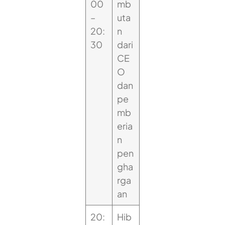
00
mb
–
uta
20:
n
30
dari
CE
O
dan
pe
mb
eria
n
pen
gha
rga
an
20:
Hib