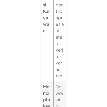
si
ben
Kar
tuk
ya
apr
wa
esia
n
si
ata
s
kerj
a
ker
as
tim.
Me
Net
nci
wor
pta
kin
kan
g