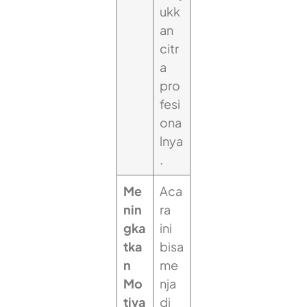
ukk
an
citr
a
pro
fesi
ona
lnya
.
Me
Aca
nin
ra
gka
ini
tka
bisa
n
me
Mo
nja
tiva
di