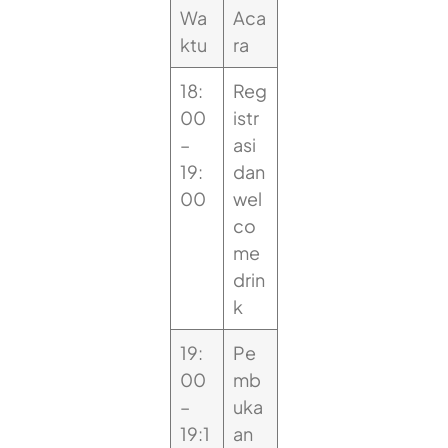
Wa
Aca
ktu
ra
18:
Reg
00
istr
–
asi
19:
dan
00
wel
co
me
drin
k
19:
Pe
00
mb
–
uka
19:1
an