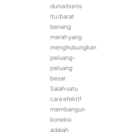
dunia bisnis
itu ibarat
benang
merah yang
menghubungkan
peluang-
peluang
besar.
Salah satu
cara efektif
membangun
koneksi
adalah