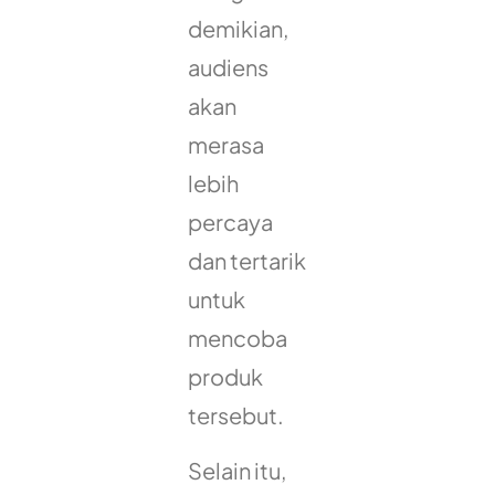
demikian,
audiens
akan
merasa
lebih
percaya
dan tertarik
untuk
mencoba
produk
tersebut.
Selain itu,