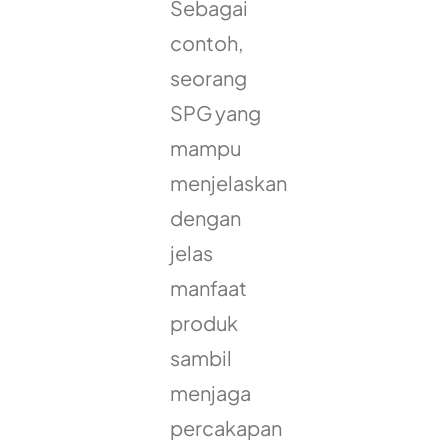
Sebagai
contoh,
seorang
SPG yang
mampu
menjelaskan
dengan
jelas
manfaat
produk
sambil
menjaga
percakapan