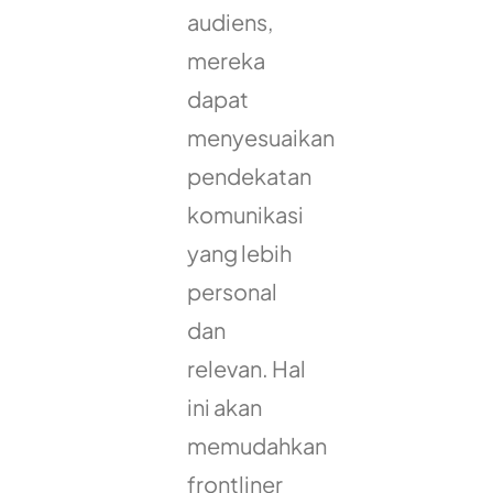
audiens,
mereka
dapat
menyesuaikan
pendekatan
komunikasi
yang lebih
personal
dan
relevan. Hal
ini akan
memudahkan
frontliner