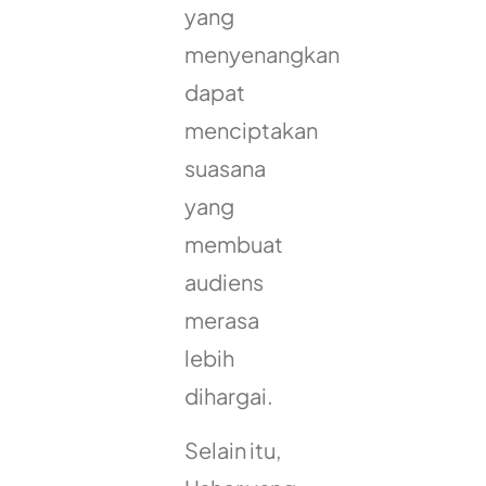
yang
menyenangkan
dapat
menciptakan
suasana
yang
membuat
audiens
merasa
lebih
dihargai.
Selain itu,