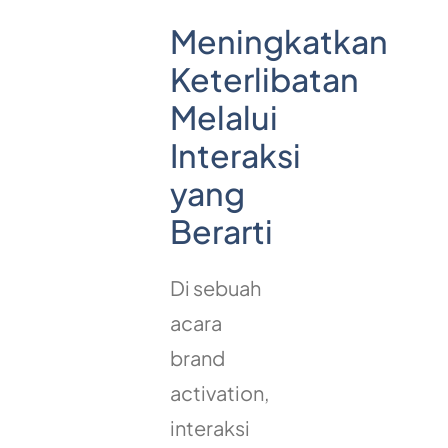
Meningkatkan
Keterlibatan
Melalui
Interaksi
yang
Berarti
Di sebuah
acara
brand
activation,
interaksi