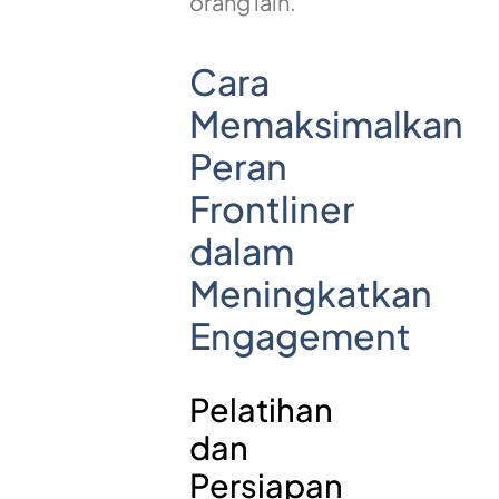
orang lain.
Cara
Memaksimalkan
Peran
Frontliner
dalam
Meningkatkan
Engagement
Pelatihan
dan
Persiapan