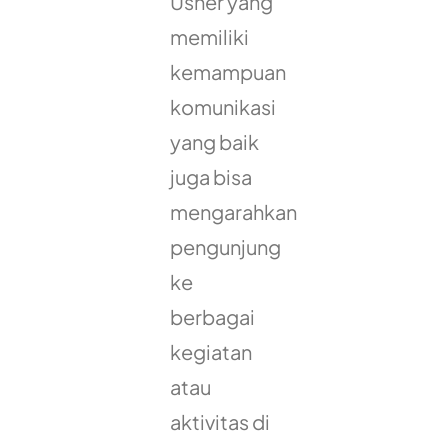
Usher yang
memiliki
kemampuan
komunikasi
yang baik
juga bisa
mengarahkan
pengunjung
ke
berbagai
kegiatan
atau
aktivitas di