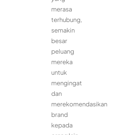
merasa
terhubung,
semakin
besar
peluang
mereka
untuk
mengingat
dan
merekomendasikan
brand
kepada