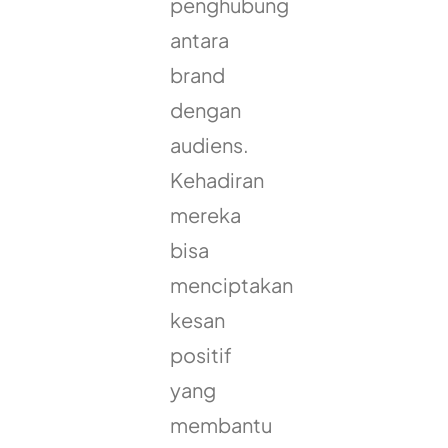
penghubung
antara
brand
dengan
audiens.
Kehadiran
mereka
bisa
menciptakan
kesan
positif
yang
membantu