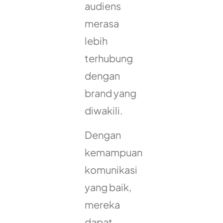
audiens
merasa
lebih
terhubung
dengan
brand yang
diwakili.
Dengan
kemampuan
komunikasi
yang baik,
mereka
dapat