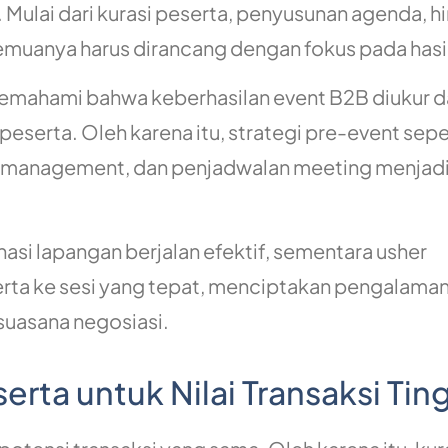
. Mulai dari kurasi peserta, penyusunan agenda, h
muanya harus dirancang dengan fokus pada hasi
emahami bahwa keberhasilan event B2B diukur d
eserta. Oleh karena itu, strategi pre-event sepe
on management, dan penjadwalan meeting menjad
asi lapangan berjalan efektif, sementara usher
a ke sesi yang tepat, menciptakan pengalama
suasana negosiasi.
erta untuk Nilai Transaksi Tin