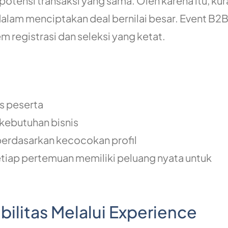
otensi transaksi yang sama. Oleh karena itu, kur
dalam menciptakan deal bernilai besar. Event B2
m registrasi dan seleksi yang ketat.
as peserta
kebutuhan bisnis
erdasarkan kecocokan profil
tiap pertemuan memiliki peluang nyata untuk
litas Melalui Experience