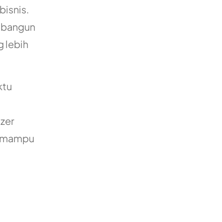
bisnis.
embangun
 lebih
ktu
zer
2B mampu