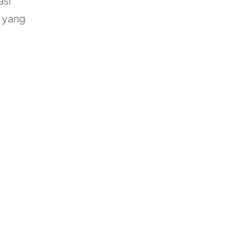
asi
B yang