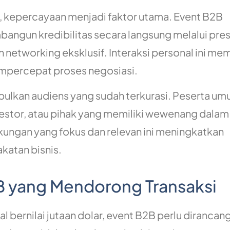
gi, kepercayaan menjadi faktor utama. Event B2B
ngun kredibilitas secara langsung melalui pres
 networking eksklusif. Interaksi personal ini m
mpercepat proses negosiasi.
pulkan audiens yang sudah terkurasi. Peserta u
investor, atau pihak yang memiliki wewenang dalam
ungan yang fokus dan relevan ini meningkatkan
katan bisnis.
B yang Mendorong Transaksi
bernilai jutaan dolar, event B2B perlu dirancan