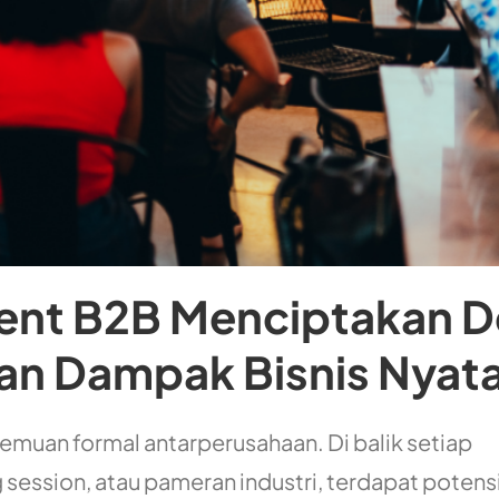
ent B2B Menciptakan D
dan Dampak Bisnis Nyat
emuan formal antarperusahaan. Di balik setiap
 session, atau pameran industri, terdapat potens