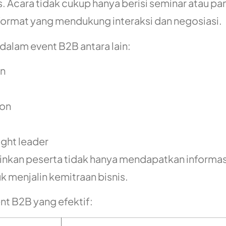
s. Acara tidak cukup hanya berisi seminar atau p
 format yang mendukung interaksi dan negosiasi.
alam event B2B antara lain:
on
ion
ught leader
nkan peserta tidak hanya mendapatkan informasi
 menjalin kemitraan bisnis.
nt B2B yang efektif: