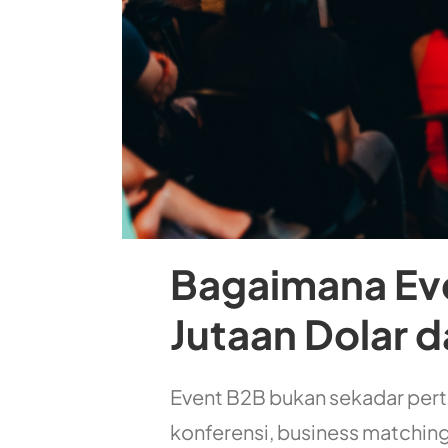
Bagaimana Ev
Jutaan Dolar 
Event B2B bukan sekadar pert
konferensi, business matching