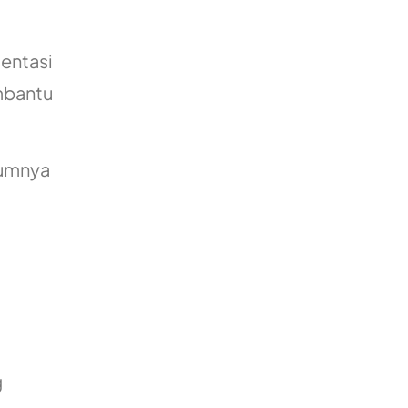
entasi
embantu
mumnya
g