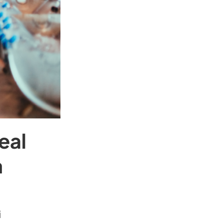
eal
a
i