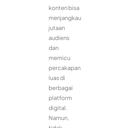
konten bisa
menjangkau
jutaan
audiens
dan
memicu
percakapan
luas di
berbagai
platform
digital.
Namun,
tidak