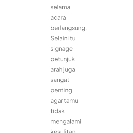
selama
acara
berlangsung.
Selain itu
signage
petunjuk
arah juga
sangat
penting
agar tamu
tidak
mengalami
kesulitan