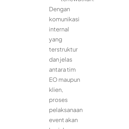
Dengan
komunikasi
internal
yang
terstruktur
dan jelas
antara tim
EO maupun
klien,
proses
pelaksanaan
event akan