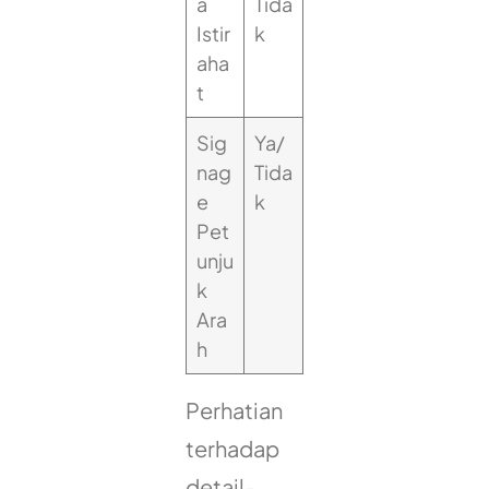
a
Tida
Istir
k
aha
t
Sig
Ya/
nag
Tida
e
k
Pet
unju
k
Ara
h
Perhatian
terhadap
detail-